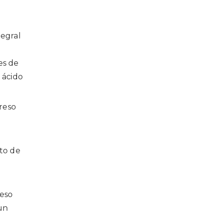
tegral
es de
 ácido
greso
nto de
reso
un