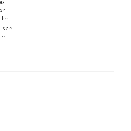
es
con
les.
lis de
 en