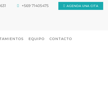
631
+569 71405475
AGENDA UNA CITA
TAMIENTOS
EQUIPO
CONTACTO